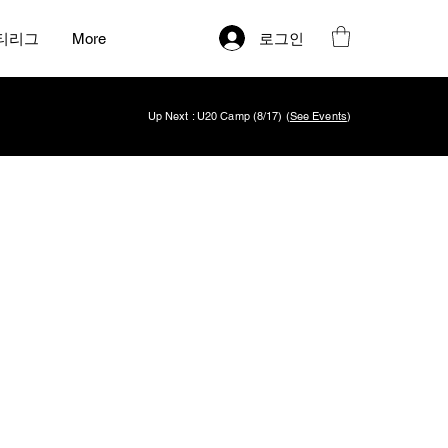
로그인
티리그
More
Up Next : U20 Camp (8/17) (
See Events
)