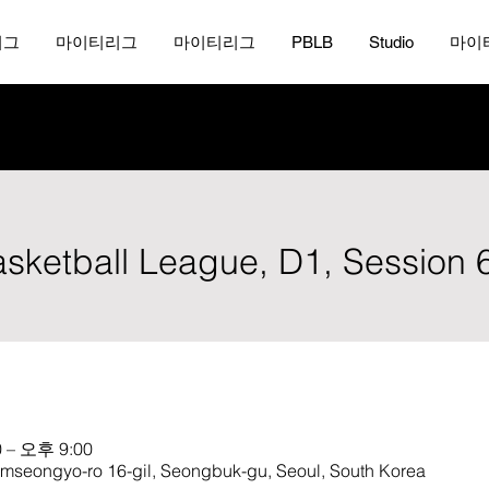
리그
마이티리그
마이티리그
PBLB
Studio
마이
Basketball League, D1, Session 
 – 오후 9:00
amseongyo-ro 16-gil, Seongbuk-gu, Seoul, South Korea