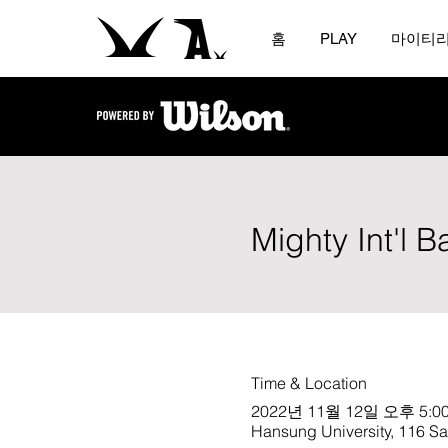
홈
PLAY
마이티
Mighty Int'l 
Time & Location
2022년 11월 12일 오후 5:00
Hansung University, 116 S