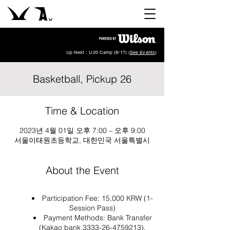
Up Next : U20 Camp (8/17) (
See Events
)
Basketball, Pickup 26
Time & Location
2023년 4월 01일 오후 7:00 – 오후 9:00
서울이태원초등학교, 대한민국 서울특별시
About the Event
Participation Fee: 15,000 KRW (1-
Session Pass)
Payment Methods: Bank Transfer
(Kakao bank 3333-26-4759213),